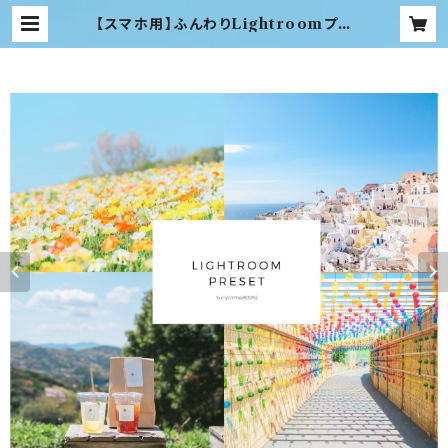
【スマホ用】ふんわりLightroomプリ
セット4つセット | yuri-photogra
ph