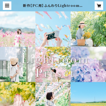
新作【PC用】ふんわりLightroomプ
リセット3つセット【brilliant】 | yu
ri-photograph