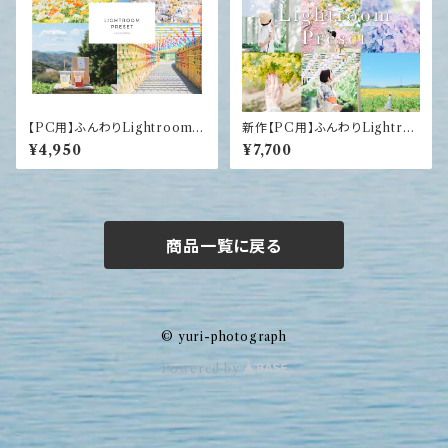
【PC用】ふんわりLightroomプ
新作【PC用】ふんわりLightro
リセット4つセット
omプリセット3つセット【brillian
¥4,950
¥7,700
t】
商品一覧に戻る
© yuri-photograph
Powered by