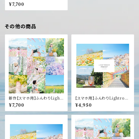
omプリセット3つセット【brillian
¥7,700
t】
その他の商品
新作【スマホ用】ふんわりLightr
【スマホ用】ふんわりLightroo
oomプリセット3つセット【brillia
mプリセット4つセット
¥7,700
¥4,950
nt】