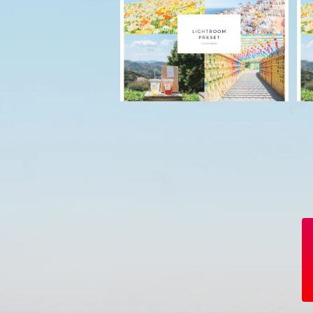
【スマホ用】ふんわりLightroo
mプリセット4つセット
¥4,950