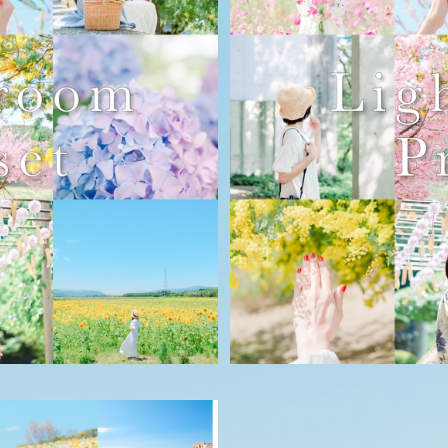
セット3つセット【brilliant】
新作【PC用】ふんわりLightr