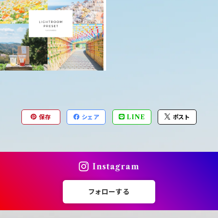
【PC用】ふんわりLightroom
プリセット4つセット
¥4,950
保存
シェア
LINE
ポスト
Instagram
フォローする